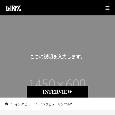
こ
こ
に
説
明
を
入
力
し
ま
す
。
INTERVIEW
インタビュー
インタビューサンプル2