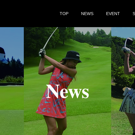
TOP
NEWS
EVENT
N
e
w
s