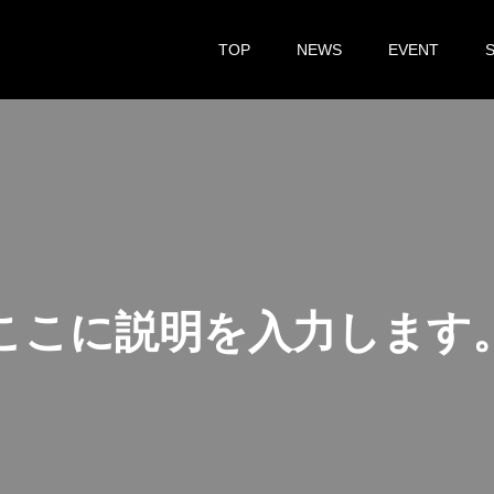
TOP
NEWS
EVENT
こ
こ
に
説
明
を
入
力
し
ま
す
こ
こ