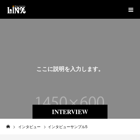
こ
こ
に
説
明
を
入
力
し
ま
す
。
INTERVIEW
インタビュー
インタビューサンプル5