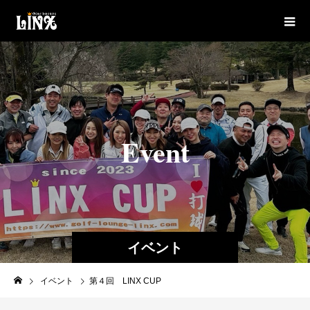
E
v
e
n
t
イベント
イベント
第４回 LINX CUP